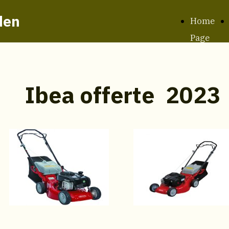
den
Home
Page
Ibea offerte 2023